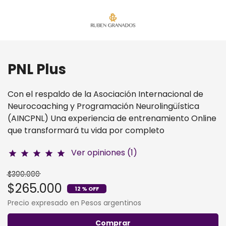
PNL Plus
Con el respaldo de la Asociación Internacional de
Neurocoaching y Programación Neurolingüística
(AINCPNL) Una experiencia de entrenamiento Online
que transformará tu vida por completo
Ver opiniones (1)
star
star
star
star
star
$300.000
$265.000
12 % OFF
Precio expresado en Pesos argentinos
Comprar