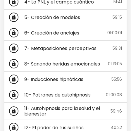
4- La PNL y el campo cuántico
51:41
lock
5- Creación de modelos
59:15
lock
6- Creación de anclajes
01:00:01
lock
7- Metaposiciones perceptivas
59:31
lock
8- Sanando heridas emocionales
01:13:05
lock
9- Inducciones hipnóticas
55:56
lock
10- Patrones de autohipnosis
01:00:08
lock
11- Autohipnosis para la salud y el
59:46
lock
bienestar
12- El poder de tus sueños
40:22
lock