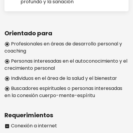
profundo y la sanación
Orientado para
Profesionales en áreas de desarrollo personal y
radio_button_checked
coaching
Personas interesadas en el autoconocimiento y el
radio_button_checked
crecimiento personal
Individuos en el área de la salud y el bienestar
radio_button_checked
Buscadores espirituales o personas interesadas
radio_button_checked
en la conexión cuerpo-mente-espíritu
Requerimientos
Conexión a internet
indeterminate_check_box