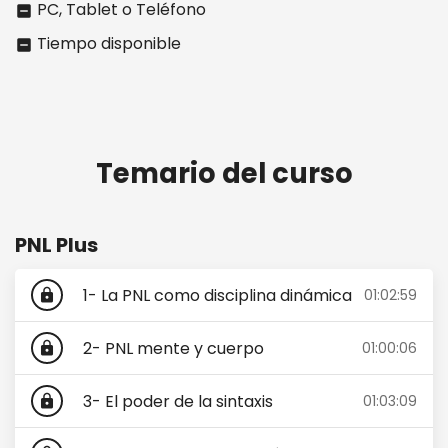
PC, Tablet o Teléfono
indeterminate_check_box
Tiempo disponible
indeterminate_check_box
Temario del curso
PNL Plus
1- La PNL como disciplina dinámica
01:02:59
lock
2- PNL mente y cuerpo
01:00:06
lock
3- El poder de la sintaxis
01:03:09
lock